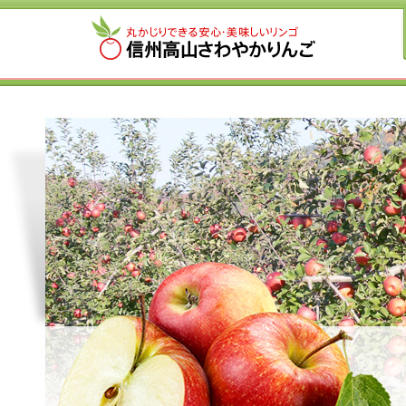
信州高山さわや
かりんご｜丸か
じりできる安
心・美味しいリ
ンゴ